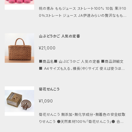
桃の恵み ももジュース ストレート100% 10缶 果汁10
0％ストレート ジュース JA伊達みらいの贅沢なももジ
ュース 1年通して、福島の桃の味を味わうことができま
す。 旨味と飲みやすさにこだわった「果汁100％ストレ
山ぶどうかご 人気の定番
ート ジュース」です。 ■内容量：190ｇ×10缶 ■原材
料：もも、酸化防止剤（ビタミンＣ）
¥21,000
■商品名■ 山ぶどうかご 人気の定番 ■商品詳細文
■ Ａ４サイズも入る、横長（中）サイズ 使えば使うほど
味が出る♪一生物の山葡萄のバッグです！ ナチュラル
な風合いが人気の商品です。 使い込むほど風合いが良
菊花せんこう
くなります。 ■サイズ■ (約)Ｗ３５ｘＤ１１ｘＨ２２ｃｍ
＊手作り商品ですので、多少のかすれ、キズなど御容赦
¥1,090
下さい。 もちろん新品です。不具合はございませんが特
価で販売します。 手間暇を惜しまず制作された山葡萄
菊花せんこう 無添加・無化学成分・無着色の安全蚊取
の籠バッグは大変高額になってしまいますが、当Ｓｈｏ
りせんこう ●天然素材100％「菊花せんこう」● 合成
ｐの山葡萄の籠バッグは、海外で採取された山葡萄の
着色料や防腐剤などの化学物質も一切不使用のほん