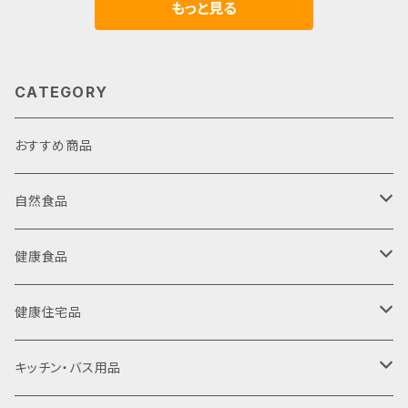
もっと見る
り一族の「笑門」を招いています♪ 好評をいただいてい
ます伊勢の職人さんによる手作りの本物「お伊勢さん
のしめ縄」 ■サイズ： （大） さげの長さ３３ｃｍ 縄の
長さ５５ｃｍ ※他に以下のサイズもございます。 サイズ
CATEGORY
（小） さげの長さ２５ｃｍ 縄の長さ４０ｃｍ サイズ
（中） さげの長さ３０ｃｍ 縄の長さ５０ｃｍ
おすすめ商品
自然食品
みそ・醤油・酢・塩・香辛料・油
健康食品
だし・ソース類・他調味料
健康茶
健康住宅品
米・雑穀・小麦粉・粉類
コーヒー・紅茶
寝具・室内浄化
キッチン・バス用品