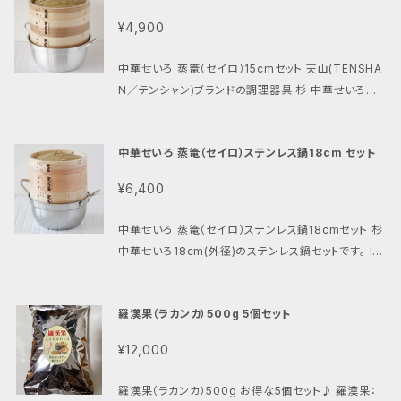
葉100％ ■内容量：60g 保存料、着色料等、無添加
¥4,900
中華せいろ 蒸篭（セイロ）15cmセット 天山(TENSHA
N／テンシャン)ブランドの調理器具 杉 中華せいろ
ステンレス鍋 15cmセット鍋 15cmセットです。 15cmサ
イズは一人分や取り分けたいときにおすすめのサイズ。
中華せいろ 蒸篭（セイロ）ステンレス鍋18cm セット
■セット内容：ステンレス鍋 ・せいろ本体2・ふた1 ■サ
イズ：全体の高さ(鍋含む) 約23.5cm 鍋の最大幅(取
¥6,400
手含む) 約24cm ■鍋の容量：約1L 鍋底径 約12cm
中華せいろ 蒸篭（セイロ）ステンレス鍋18cmセット 杉
中華せいろ18cm(外径)のステンレス鍋セットです。 IH
対応ステンレス鍋 ■セット内容：ステンレス鍋・せいろ
本体2・ふた1 ■サイズ：全体の高さ(鍋含む) 約27cm
羅漢果（ラカンカ）500g 5個セット
■鍋の容量：約1.5L 鍋底径 約12.5cm
¥12,000
羅漢果（ラカンカ）500g お得な5個セット♪ 羅漢果：