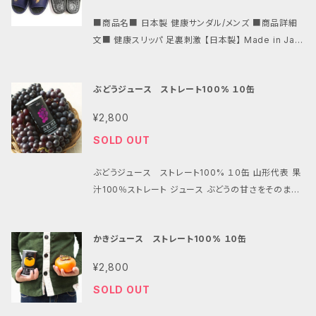
ンモニア臭）の消臭に効果大。 ■サイズ：炭たわら 高
■商品名■ 日本製 健康サンダル/メンズ ■商品詳細
さ約10cm*幅約10cm*奥行6cm 炭のサイズ：長さ6
文■ 健康スリッパ 足裏刺激 【日本製】 Made in Jap
cm、径約5cm が3本 ■素材：くぬぎ炭、ジュート麻
an のしっかりとした商品でございます。 製造出荷数が
年々伸び続けている大ヒット健康サンダルです。 ご家庭
ぶどうジュース ストレート100% １０缶
のベランダや軒先、またオフィスなどでの使用にも最適
です。 足裏の突起が快適ですよ♪ 足つぼ刺激が気持ち
¥2,800
いい！ 履いてるだけで指圧マッサージ！？ 一年中愛用し
SOLD OUT
ていただけるデザイン！ ■素材・・合成皮革/合成ゴム
■底・・・EVA（スポンジ） ■色・・・２色 黒、紺、 お
ぶどうジュース ストレート100% １０缶 山形代表 果
好みの色をお選び下さい ■サイズ・Ｌ（約２６㎝） ・ＬＬ
汁100％ストレート ジュース ぶどうの甘さをそのまま
（約２７㎝） ・ＬＬＬ（約27.5㎝） ■高さ・・かかと/３．０
ぎゅっと閉じ込めた贅沢なぶどうジュース 濃厚な甘み
㎝ 前/１．２㎝ ■幅・・・普通 ■重さ・・約１８０ｇ（片
の「デラウェア」と、たっぷりと果汁を含んだ「コンコー
足） ※健康サンダルの刺激感は比較的マイルドです
かきジュース ストレート100% １０缶
ド」を絶妙にブレンド ぶどう本来の味と香り、色まで味
が、履き慣れないうちは、使用を一時休止しながら徐々
わうことができます。 山形のぶどうを使用しています。
に足を慣らして下さい。 また、足の形態・形状・体質等
¥2,800
旨味と飲みやすさにこだわった「果汁100％ストレート
の「個人差」によっては合わない場合もございます。
SOLD OUT
ジュース」です。 ■内容量：190ｇ×10缶 ■原材料：ぶ
どう