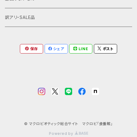
和雑貨・文具
果物・栗
缶詰・保存食
訳アリ・SALE品
干しいも
ジュース・飲料
保存
シェア
LINE
ポスト
© マクロビオティック総合サイト マクロビ「食養館」
Powered by