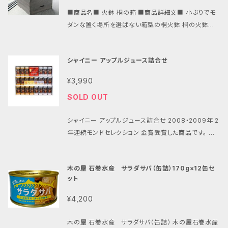
多湿を避け、常温で保存してください
に一つ一つ丁寧に手詰めした商品です。 また、缶詰のタ
■商品名■ 火鉢 桐の箱 ■商品詳細文■ 小ぶりでモ
レを温めて卵などを加え、ご飯にかけても美味しい。 ■
ダンな置く場所を選ばない箱型の桐火鉢 桐の火鉢は
内容量：170g×３缶 ■原材料：さば、砂糖、味噌、食塩、
湿気を通さず、燃えにくい材質です。 そして木肌の温か
でん粉
み、美しさと柾目の色合いは優雅な落ち着きをもたらし
シャイニー アップルジュース詰合せ
てくれます。 火鉢の連結部に釘どめやビス留めを使わ
ず、「ほぞ組」という木材自体を削って組んでいます。
¥3,990
「ほぞ組」は強度があり隙間がなく、温度の変化にも強
SOLD OUT
い。 ほぞ組には熟練した職人の腕がいります。 本体は
焼いた桐の木、炉はステンレス。だから錆びないので安
シャイニー アップルジュース詰合せ 2008・2009年 2
心です。 桐素材ゆえの軽さで気軽に移動するのも可
年連続モンドセレクション 金賞受賞した商品です。 青
能。 火鉢本体が軽い（3kg）ので、灰（約3kg）をいれて
森県産のりんごを皮ごと搾った混濁タイプのりんごスト
も女性でも軽く持てる重さです。 下には小物が収納で
レートジュース。 収穫期に採れたりんごを旬の時期に
きる引き出しまでついています。 天板（ふた）付。引き出
木の屋 石巻水産 サラダサバ（缶詰）170g×12缶セ
搾汁し、ストレートのまま冷凍・冷蔵 保管し、需要に合
し付。 ■サイズ：320×320×高さ290mm 重さ約3k
ット
せ製品充填した商品です。 青森のロングセラー「ねぶた
g ■素材：火鉢本体：焼桐 炉：ステンレス ＊使用方
シリーズ」よりストレートタイプのプレミアム缶です。 人
法・ご注意点：手作りの品のため、少しお時間をいただ
¥4,200
気の金のねぶた・銀のねぶた 各195g×11本を詰め合
く場合がございます。 木の性質上、木の年輪にそって模
わせました。 ■内容量：アップルジュース金のねぶた・
様がそれぞれ異なりますが天然木の証です。 手造りの
木の屋 石巻水産 サラダサバ（缶詰） 木の屋石巻水産