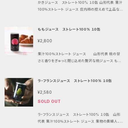
かきジュース ストレート100% １０缶 山形代表 果汁
100％ストレート ジュース 庄内柿の控えめで上品な甘
さをそのままぎゅっと閉じ込めた贅沢な柿ジュース か
きのジュースで100%！しかもストレートなんて滅多に
ももジュース ストレート100% １０缶
飲めません 柿のおいしさはもちろん、柿が含むビタミ
ンCやβカロテン、タンニンなどの栄養素もそのままぎゅ
¥2,800
っと抽出。 山形の柿を使用しています。 旨味と飲みや
すさにこだわった「果汁100％ストレート ジュース」で
果汁100％ストレート ジュース 山形代表 桃の甘
す。 ※酸化防止剤（ビタミンC）も使用しておりません。
さと香りをぎゅっと閉じ込めた贅沢な桃ジュース もも
■内容量：160ｇ×10缶 ■原材料：庄内柿
のジュースで100%！しかもストレートなんて滅多に飲
めません 果肉の色合いと剥きたての桃の香りと自然の
ラ・フランスジュース ストレート100% １０缶
味わい。 山形の桃を使用しています。 旨味と飲みやす
さにこだわった「果汁100％ストレート ジュース」です。
¥2,580
※酸化防止剤（ビタミンC）も使用しておりません。 ■
SOLD OUT
内容量：190ｇ×10缶 ■原材料：もも
ラ・フランスジュース ストレート100% １０缶 山形
代表 果汁100％ストレート ジュース 果物の貴婦人、と