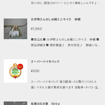
甘いのに、超低カロリー！ とにかく美味しいんです♪ コ
ーヒーや紅茶、お菓子づくりにも。 ダイエットをしなが
ら甘さも楽しめるとあって、リピーターの方が大変多い
お伊勢さんのしめ縄ミニサイズ 神棚
商品です！砂糖制限のある方にも。 ショ糖５％のみ添
加の高純度、高品質の羅漢果顆粒５００ｇを低価格で！
¥1,980
（羅漢果は国内で販売されるようになって約２０年の歴
史がありますが、国内で販売されている製品のほとん
■商品名■ お伊勢さんのしめ縄ミニサイズ 神棚 ■
どが顆粒商品で５００ｇ当たり\2800-～\5000-で高
商品詳細文■ 商売繁盛♪ 家内安全♪ 間違いな
値販売されています。） こちらの商品は独自ルートで販
し！ お伊勢さんのしめ縄ミニサイズ 神棚用にもピッタ
売していますので中間マージンをカット！格安で販売し
リ！ 古来から伝わる"無病息災"と"家族のしあわせ"を
ます。 羅漢果は、低カロリーなので食事制限を気にし
スーパーバイオパック
呼び込む「注連縄」です。 伊勢地方では１年中、この注
なくて大丈夫！ 【全成分表示】 羅漢果エキス95%・ショ
連縄（しめ飾り）を玄関に飾り一族の「笑門」を招いてい
糖5% 【内容量】 500g入り×５
¥600
ます♪ 伊勢の職人さんによる手作りの本物「お伊勢さ
んのしめなわ」のミニサイズ販売を致します。 店舗に飾
スーパーバイオパック 強力脱臭・カビ取り（バチルス
るだけで”繁栄”間違いナシ♪ ＊木札は、「蘇民将来子
菌） バチルス菌が悪臭を食べます 自動車・タバコ・生ゴ
孫家門」「笑門」の２種類ございます。 ■サイズ■ 約幅
ミ・冷蔵庫 玄関・タンス・トイレ・ペットの消臭 強力脱
300×高さ140
臭。約６ヶ月の効果。ラジオショッピングでも大ヒット中
和栗のむき栗 500ｇ
１．完璧なまでの脱臭効果！ バチルス菌が、空気中の悪