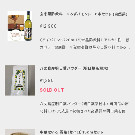
呼ばれるラ・フランス（西洋なし）を贅沢にしぼった西洋
なしジュース 山形の生産者が自信と誇りをもって育て
玄米黒酢飲料 くろずバモント 6本セット (自然系)
たラ・フランスを、一番おいしい季節にぎゅっとしぼって
パッケージ。 甘くとろける食感と芳醇な味わいをそのま
¥12,900
ま感じられる 食べ頃を見極めるのが難しいラ・フランス
を、いつでも最高の状態で味わうことができます。 旨味
くろずバモント720ml（玄米黒酢飲料） アルカリ性 低
と飲みやすさにこだわった「果汁100％ストレート ジュ
カロリー健康酢 4倍濃縮 酢は単なる調味料である
ース」です。 ※酸化防止剤（ビタミンC）も使用しており
だけでなく、私たちの健康に優れた効能を持つ重要な
ません。 ■内容量：1６0ｇ×10缶 ■原材料：らふらんす
食品の一つです。 お子様からお年寄りの方まで、健康
八丈島産明日葉パウダー（明日葉茶粉末）
維持にお役立て下さい。 黒酢に含まれるクエン酸やア
ミノ酸は、飲んですぐに体内で働き始め、一日分を消費
¥1,390
してしまいます。 健康維持のために毎日補給しましょ
SOLD OUT
う。 黒酢にはクエン酸が豊富に含まれています。 タップ
リのアミノ酸（17種類以上のアミノ酸）含有 脂肪の合成
八丈島産明日葉パウダー（明日葉茶粉末） 当商品の原
をジャマする。脂肪の熱焼を促す 不規則な生活習慣で
材料には、八丈島で収穫された高品質の明日葉を使用
お悩みの方にもピッタリです ■内容量：720ml入り×6
しています。 八丈島は明日葉の栽培を最初に手がけた
本
地域で知られ、品質は安心の100%粉末です。 保存料、
中華せいろ 蒸篭（セイロ）15cmセット
着色料等、無添加 す。 ■原材料：国産（八丈島産）明日