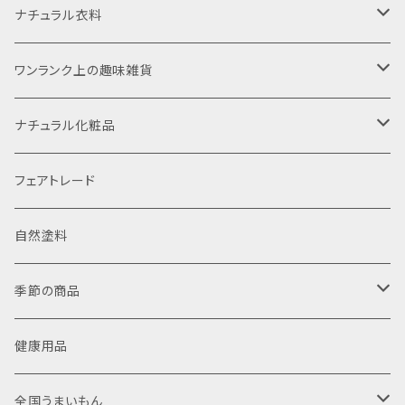
パスタ・麺類・ゴマ・ふりかけ
羅漢果・甘味料
防虫対策グッズ
洗面用品・歯磨き
ナチュラル衣料
梅干・乾物・海産物
機能性食品・ハーブティ
消臭・除菌グッズ
調理器具
婦人用肌着
ワンランク上の趣味雑貨
レトルト・スープ類
サプリメント
エコ住宅・インテリア
お掃除用品・洗剤類
紳士用肌着
木のおもちゃ・木遊舎
ナチュラル化粧品
ハチミツ・ドライフルーツ・菓子類
ダイエット食品・飲料
ガーデニング・種子
浄水器・シャワーヘッド
シルク靴下・手袋・パジャマ
シュタイナー楽器
石鹸・シャンプー・日焼け止め
フェアトレード
納豆・漬物
食器・森修焼・キッチン雑貨
竹布・シルクハンカチ
蜜蝋クレヨン・粘土・キャンドル
馬油・ヘアケア
自然塗料
お茶・飲料
冷え対策
手作り人形・羊毛
ねんど化粧品
季節の商品
山ぶどうバッグ
水彩絵の具
ヘナ・染髪
正月
健康用品
健康サンダル
癒し・開運グッズ
口紅・化粧水
春対策
全国うまいもん