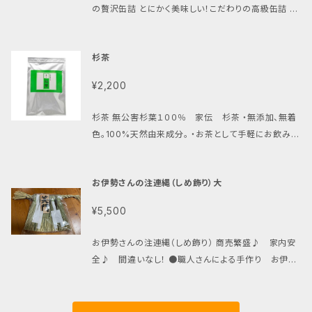
銀のねぶた各195g×11 計２２本 ■原材料：原材料：り
商品なので、若干の傷などはございますので、ご了承お
の贅沢缶詰 とにかく美味しい！こだわりの高級缶詰 ■
んごジュース（ストレート）：りんご、酸化防止剤（ビタミ
願い致します。 炭の火のつきはじめは特に一酸化炭素
こだわり製法♪ 原料の魚が美味しいので、余計なもの
ンC）
が発生します。必ず換気に注意して下さい。 使用中熱く
は不要。 調味料はシンプル！保存料は未使用！！ 脂もた
なる事がありますので、取扱いにはご注意下さい。 ま
杉茶
っぷりのっています。 ■商品説明： 宮城県で獲れたサバ
た、燃えやすい物のそばに置かないで下さい。 ※画像
を木の屋石巻商店さんが鮮度にこだわってつくった限
¥2,200
の都合で実物と若干色が異なる場合があります。 ご了
定品 サラダ、和え物、炊き込みご飯など塩味だけなの
承ください。
で、色々な料理に相性が良いです。 ■内容量：170g×1
杉茶 無公害杉葉１００％ 家伝 杉茶 ・無添加、無着
2缶 ■原材料：さば、食用油、食塩、野菜エキス
色。100%天然由来成分。 ・お茶として手軽にお飲みい
ただけます。 厳選された杉葉100％をティーバックに包
みました。 昔ながらの杉茶は混ぜ物なしの100％でも
お伊勢さんの注連縄（しめ飾り）大
美味しく、杉葉成分も強力です。ハーブティーのような
爽やかな味で、温かいままでも、冷やしても美味しく召
¥5,500
し上がれます。 1リットルの水にティーバック１包の割合
で、紅茶色になるまで煎じます。 大人1日500ｍｌを目
お伊勢さんの注連縄（しめ飾り） 商売繁盛♪ 家内安
安にお飲み下さい。 ■内容量： 5gティーバッグx10包
全♪ 間違いなし！ ●職人さんによる手作り お伊勢
入り
さんの注連縄（しめ飾り）● 古来から伝わる"無病息
災"と"家族のしあわせ"を呼び込む「注連縄」です。 伊
勢地方では１年中、この注連縄（しめ飾り）を玄関に飾