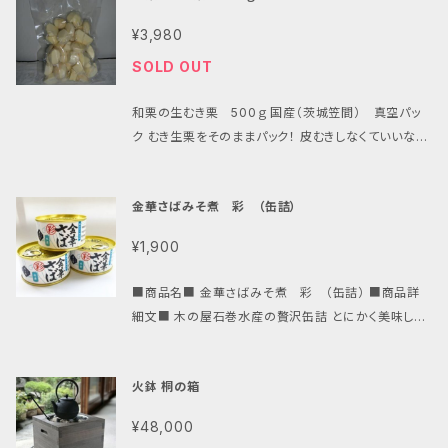
臭をエサとして食べて消臭！しかも効果は約６ヶ月 ２．
¥3,980
天然素材で自然にフィット 素材はバチルス菌と杉や桧
SOLD OUT
のエキスから抽出したフラボノイル系消臭剤 ３．特許商
品で安心・安全 特許第3356772号。天然素材で自然
和栗の生むき栗 500ｇ 国産（茨城笠間） 真空パッ
にもとってもやさしい！ ■成分/活性バイオ・バチルス
ク むき生栗をそのままパック！ 皮むきしなくていいなん
菌、界面活性剤 ※特許 第3356772号 ・多くの消臭
て、なんて便利！オススメ商品です♪ 茨城笠間の和栗
剤は化学反応によって悪臭を中和させたり、香料によっ
のむき栗です。 無線別ですので、500ｇあたりの個数・
て悪臭をマスキングするというもので、効果は一過性、
金華さばみそ煮 彩 （缶詰）
大きさはばらつきがございます。 品種は特定できません
悪臭発生の都度「消臭剤」を散布しなければなりませ
のでご了承ください。 ●真空パックにして鮮度を保持し
んでした。 しかし、このスーパーバイオパックはバチルス
¥1,900
ています。 ●栗ごはん・自家製栗きんとんに・・ ＊発送
菌と緑茶エキスから抽出したカテキンフラボノイル系消
について：クール冷凍便でのお届けになります。 状態
臭剤の天然素材で、自然に消臭
■商品名■ 金華さばみそ煮 彩 （缶詰） ■商品詳
のいい商品をお届けできますように受注後のご用意と
細文■ 木の屋石巻水産の贅沢缶詰 とにかく美味し
なります。 そのため、お届けにお時間頂戴する場合が
い！こだわりの高級缶詰 ■こだわり製法♪ 原料の魚が
ございます。 ご了承の上、ご注文お願い致します。 ■内
美味しいので、余計なものは不要。 調味料はシンプル！
容量：500g ■原材料：生栗（国産） ■保存方法：商品
火鉢 桐の箱
保存料は未使用！！ 脂もたっぷりのっています。 本品
到着後すぐ調理しない場合は水を入れたタッパ等に入
は、秋に限定して金華山沖で獲れた高鮮度で脂のり抜
れて冷凍庫へ。 4~5日保存できます。 直射日光・高温
¥48,000
群の 「金華サバ」を使用しております。 鮮魚をそのまま