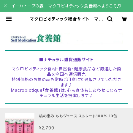
イーハトーブの森 マクロビオティック食養館へようこそ♬
マクロビオティック総合サイト マク
ロビ「食養館」
■ナチュラル雑貨通販サイト
マクロビオティック食材・自然食・健康食品など厳選した商
品を全国へ通信販売
特別価格のお薦め品も常時ご用意にて通販させていただき
ます♪
Macrobiotique「食養館」は、心も身体もしあわせになるナ
チュラル生活を提案します♪
桃の恵み ももジュース ストレート100% 10缶
¥2,700