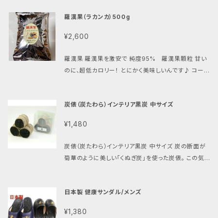
蔓を使用する事によりお求めやすい価格で提供してお
もの商品です！ 本来、除虫菊を主原料とするべき蚊取
ります。 ＊お客様に知っておいていただきたいこと 性
羅漢果（ラカンカ）500g
り線香が合成された殺虫剤が主原料だったとしたら…。
質上ひごに節・ムラ・剥がれ・繊維に沿った割れなどが
近年やっと、その危険性を取りざたされるようになりま
ございます。自然素材の特性としてご理解ください。使
¥2,600
したが、未だに「安価で長持ち！」と言うお手軽さに支え
い込むことにより皮の剥がれなどは色が馴染み風合い
られ有害物質を吸い込んでいる方の多いこと。 赤ちゃ
が増してゆきます。繊維に沿った割れも強度的には問
羅漢果 羅漢果を激安で 純度95% 羅漢果顆粒 甘い
んがおられる家庭はもちろん、体の弱い方、化学物質過
題がございませんので、ご安心ください。 使い始めはご
のに、超低カロリー！ とにかく美味しいんです♪ コーヒ
敏症でお困りの方には是非お勧めしたい商品です。 昨
注意ください 自然素材をそのまま使用していますの
ーや紅茶、お菓子づくりにも。 ダイエットをしながら甘
年は品不足が続き入手困難だった防虫線香「菊花せん
で、始めのうちは、絹などのデリケートな素材の場合擦
さも楽しめるとあって、リピーターの方が大変多い商品
こう」と「かえる印のナチュラル線香」を今年は早めに確
炭俵（炭たわら）インテリア黒炭 中サイズ
れることがございます。籠の表面はお使いいただいてい
です！砂糖制限のある方にも。 ショ糖５％のみ添加の
保してあります。 とはいえ、シーズン本番には不足が予
るうちに、馴染んでなめらかになってゆきますので、そ
高純度、高品質の羅漢果顆粒５００ｇを激安価格で！
想されますので、今のうちのご購入をお勧めいたしま
¥1,480
れまでは、お気をつけください。 とにかく毎日、なでて
（羅漢果は国内で販売されるようになって約２０年の歴
す。 除虫菊の花から1%だけ抽出される有効成分には、
可愛がってください。手油でどんどん、なめらかになり
史がありますが、国内で販売されている製品のほとん
昆虫類、両生類のみに強い毒性を示しますが、哺乳類、
炭俵（炭たわら）インテリア黒炭 中サイズ 炭の断面が
艶が増してゆきます。特に取手は毎日触れる部分です
どが顆粒商品で５００ｇ当たり\2800-～\5000-で高
鳥類にはまったく影響はございません。 小さなお子様
菊華のように美しい「くぬぎ炭」を使った炭俵。 この気
ので、より早く艶やかさが増しなじみます。 使えば使う
値販売されています。） こちらの商品は独自ルートで販
のいらっしゃるご家庭をはじめ、愛犬やペットにと、すべ
品ある炭俵は調湿効果・脱臭効果・空気の浄化にも成
ほど、あめ色に変化していく籠バッグ。３年後、１０年後
売していますので中間マージンをカット！激安で販売し
ての方々に安心してご使用いただけるかとり線香です。
ります。 黒炭の最高峰 椚炭がお洒落なインテリアに
が楽しみです。たくさん使って、自分流の籠に育ててくだ
ます。 羅漢果は、低カロリーなので食事制限を気にし
日本製 健康サンダル/メンズ
■燃焼時間： 室内約６時間 ３０巻入り ※ALLナチュ
和洋室問わず、お部屋をモダンに演出します。 心なごむ
さいね。
なくて大丈夫！ 【全成分表示】 羅漢果エキス95%・ショ
ラル素材（天然除虫菊）使用、化学物質ゼロ配合だから
清々しい生活空間を演出。 お部屋の空気のリフレッシ
糖5%
¥1,380
安心です。
ュにも役立つ『炭俵』。 アルカリ性の臭い（トイレ等のア